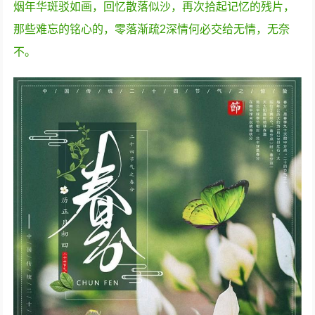
烟年华斑驳如画，回忆散落似沙，再次拾起记忆的残片，
那些难忘的铭心的，零落渐疏2深情何必交给无情，无奈
不。