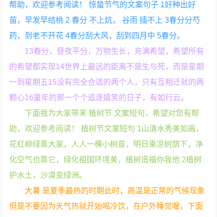
帮助，欢迎参考阅读！ 惊蛰节气的文案句子 1好种出好
苗，早发早结桃 2 春分 不上炕， 谷雨 插不上 3春分分芍
药，到老不开花 4春分刮大风，刮到四月中 5春分。
13春分，昼夜平分，万物生长，充满希望，希望所有
的希望都实现14世界上最远的距离不是生与死，而是星期
一到星期五15没有完全合适的两个人，只有互相迁就的两
颗心16童年的那一个个追逐嬉笑的日子，有如行云。
下面我为大家带来 植树节 文案短句，希望对您有帮
助，欢迎参考阅读！ 植树节文案短句 1山清水秀美如画，
花红柳绿靠大家，人人一棵小树苗，明日乘凉树荫下，净
化空气也靠它，绿化祖国环境美，植树造福你我他 2植树
护水土，沙漠变绿洲。
大暑 是夏季最热的时期此时，高温是正常的气候现象
但是不要因为天气热就开始喝冷饮，在户外睡觉喔，下面