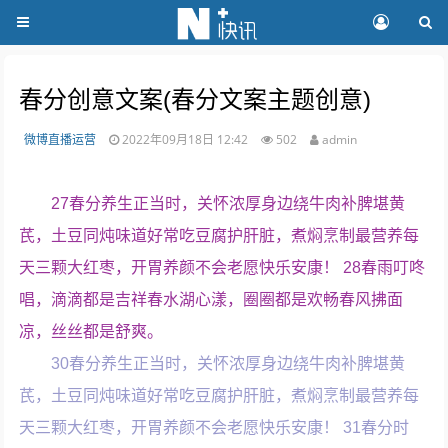
春分创意文案(春分文案主题创意)
微博直播运营
2022年09月18日 12:42
502
admin
27春分养生正当时，关怀浓厚身边绕牛肉补脾堪黄
芪，土豆同炖味道好常吃豆腐护肝脏，煮焖烹制最营养每
天三颗大红枣，开胃养颜不会老愿快乐安康！ 28春雨叮咚
唱，滴滴都是吉祥春水湖心漾，圈圈都是欢畅春风拂面
凉，丝丝都是舒爽。
30春分养生正当时，关怀浓厚身边绕牛肉补脾堪黄
芪，土豆同炖味道好常吃豆腐护肝脏，煮焖烹制最营养每
天三颗大红枣，开胃养颜不会老愿快乐安康！ 31春分时