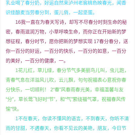
乳业喝了春分奶，好运自然来泸州老窖桃色映春光，闻香
识佳酿麦当劳春分到，蛋儿俏，一起坚蛋。
16我一直在为春天写诗，却写不尽春分时刻生命的秘
密，春雨滋润万物，小草呼唤生命，而你正在开始新的梦
想征程，春分时节，愿你把新的梦想实现 17春分春分，送
你一百分的好运，一百分的快乐，一百分的如意，一百分
的美好，一百分的健康，一。
1花儿红，草儿绿，春分节气多美丽鸟儿叫，虫儿跑，
青春气息在洋溢风儿吹，云儿飘，句句祝福表心意祝你春
分快乐，一切顺利！ 2“春”风春雨春光美，幸福温馨与友
“分”，草长莺飞好时“节”，和“气”萦绕福气罩，祝福春风传
愉“快。
1不在春天，你读不懂风的语言，不到春天，你听不清
雨的甘甜，不遇春天，你看不见云的美艳，朋友，今日节