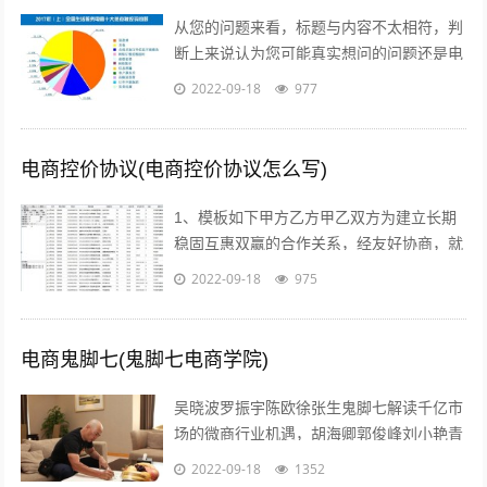
从您的问题来看，标题与内容不太相符，判
断上来说认为您可能真实想问的问题还是电
商真的挣钱吗能挣多少美容的行业怎么样在
2022-09-18
977
当前这个时代，即使没有做过电商，但不...
电商控价协议(电商控价协议怎么写)
1、模板如下甲方乙方甲乙双方为建立长期
稳固互惠双赢的合作关系，经友好协商，就
具体合作事宜达成如下协议一合作期限，本
2022-09-18
975
协议自年 月 日起实施二价格约定 1...
电商鬼脚七(鬼脚七电商学院)
吴晓波罗振宇陈欧徐张生鬼脚七解读千亿市
场的微商行业机遇，胡海卿郭俊峰刘小艳青
城老贼凌教头等业内大咖为您分享独到犀利
2022-09-18
1352
的微商运营策略；因网结缘，因同好相识...