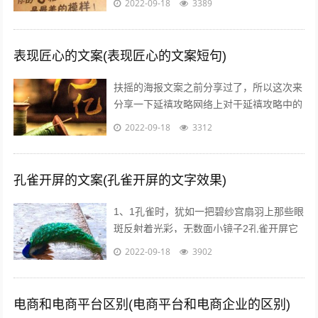
2022-09-18
3389
就煮个汤和白米饭吧，没钱了省着点吃饭...
表现匠心的文案(表现匠心的文案短句)
扶摇的海报文案之前分享过了，所以这次来
分享一下延禧攻略网络上对于延禧攻略中的
服饰画风妆容都一致的满意，非常符合历史
2022-09-18
3312
描述而这部剧的海报宣传也有其特点，让...
孔雀开屏的文案(孔雀开屏的文字效果)
1、1孔雀时，犹如一把碧纱宫扇羽上那些眼
斑反射着光彩，无数面小镜子2孔雀开屏它
的羽毛吸引着每一个人，但我呢，但其他人
2022-09-18
3902
呢，我们难道就不应该像孔雀一样向人...
电商和电商平台区别(电商平台和电商企业的区别)