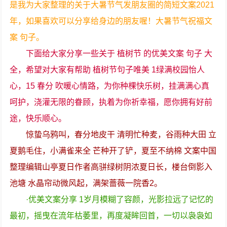
是我为大家整理的关于大暑节气发朋友圈的简短文案2021
年，如果喜欢可以分享给身边的朋友喔！大暑节气祝福文
案 句子。
下面给大家分享一些关于 植树节 的优美文案 句子 大
全，希望对大家有帮助 植树节句子唯美 1绿满校园怡人
心，15 春分 吹暖心情路，为你种棵快乐树，挂满满心真
呵护，浇灌无限的眷顾，执着为你祈幸福，愿你拥有好前
途，快乐顺心。
惊蛰乌鸦叫，春分地皮干 清明忙种麦，谷雨种大田 立
夏鹅毛住，小满雀来全 芒种开了铲，夏至不纳棉 文案中国
整理编辑山亭夏日作者高骈绿树阴浓夏日长，楼台倒影入
池塘 水晶帘动微风起，满架蔷薇一院香2。
·优美文案分享 1岁月模糊了容颜，光影拉远了记忆的
最初，摇曳在流年枯萎里，再度凝眸回首，一切以袅袅如