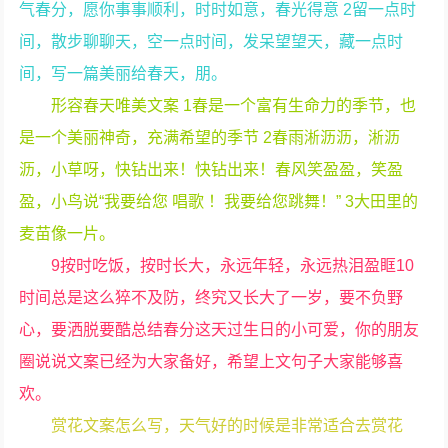
气春分，愿你事事顺利，时时如意，春光得意 2留一点时
间，散步聊聊天，空一点时间，发呆望望天，藏一点时
间，写一篇美丽给春天，朋。
形容春天唯美文案 1春是一个富有生命力的季节，也
是一个美丽神奇，充满希望的季节 2春雨淅沥沥，淅沥
沥，小草呀，快钻出来！快钻出来！春风笑盈盈，笑盈
盈，小鸟说“我要给您 唱歌 ！我要给您跳舞！” 3大田里的
麦苗像一片。
9按时吃饭，按时长大，永远年轻，永远热泪盈眶10
时间总是这么猝不及防，终究又长大了一岁，要不负野
心，要洒脱要酷总结春分这天过生日的小可爱，你的朋友
圈说说文案已经为大家备好，希望上文句子大家能够喜
欢。
赏花文案怎么写，天气好的时候是非常适合去赏花