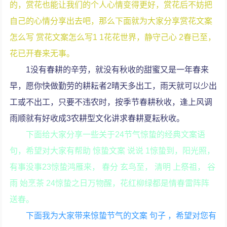
的，赏花也能让我们的个人心情变得更好，赏花后不妨把
自己的心情分享出去吧，那么下面就为大家分享赏花文案
怎么写 赏花文案怎么写1 1花花世界，静守己心 2春已至，
花已开春来无事。
1没有春耕的辛劳，就没有秋收的甜蜜又是一年春来
早，愿你快做勤劳的耕耘者2晴天多出工，雨天就可以少出
工或不出工，只要不违农时，按季节春耕秋收，逢上风调
雨顺就有好收成3农耕型文化讲求春耕夏耘秋收。
下面给大家分享一些关于24节气惊蛰的经典文案语
句，希望对大家有帮助 惊蛰文案 说说 1惊蛰到，阳光照，
有事没事23惊蛰鸿雁来， 春分 玄鸟至， 清明 上祭祖， 谷
雨 始烹茶 24惊蛰之日万物醒，花红柳绿都是情春雷阵阵
送春。
下面我为大家带来惊蛰节气的文案 句子 ，希望对您有