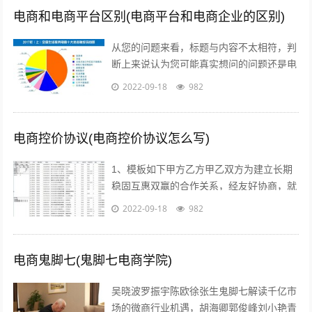
电商和电商平台区别(电商平台和电商企业的区别)
从您的问题来看，标题与内容不太相符，判
断上来说认为您可能真实想问的问题还是电
商真的挣钱吗能挣多少美容的行业怎么样在
2022-09-18
982
当前这个时代，即使没有做过电商，但不...
电商控价协议(电商控价协议怎么写)
1、模板如下甲方乙方甲乙双方为建立长期
稳固互惠双赢的合作关系，经友好协商，就
具体合作事宜达成如下协议一合作期限，本
2022-09-18
982
协议自年 月 日起实施二价格约定 1...
电商鬼脚七(鬼脚七电商学院)
吴晓波罗振宇陈欧徐张生鬼脚七解读千亿市
场的微商行业机遇，胡海卿郭俊峰刘小艳青