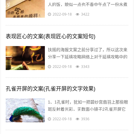
人的饭，貌似一点也不香中午点了一份水煮
鱼，超级开胃呀我一个人也要吃麻麻香中午
2022-09-18
3422
就煮个汤和白米饭吧，没钱了省着点吃饭...
表现匠心的文案(表现匠心的文案短句)
扶摇的海报文案之前分享过了，所以这次来
分享一下延禧攻略网络上对于延禧攻略中的
服饰画风妆容都一致的满意，非常符合历史
2022-09-18
3343
描述而这部剧的海报宣传也有其特点，让...
孔雀开屏的文案(孔雀开屏的文字效果)
1、1孔雀时，犹如一把碧纱宫扇羽上那些眼
斑反射着光彩，无数面小镜子2孔雀开屏它
的羽毛吸引着每一个人，但我呢，但其他人
2022-09-18
3936
呢，我们难道就不应该像孔雀一样向人...