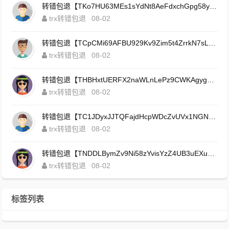
转错包退【TKo7HU63MEs1sYdNt8AeFdxchGpg58y7pJ】客服TeleGram:【@TrxEm】
trx转错包退
08-02
转错包退【TCpCMi69AFBU929Kv9Zim5t4ZrrkN7sLmt】客服TeleGram:【@TrxEm】
trx转错包退
08-02
转错包退【THBHxtUERFX2naWLnLePz9CWKAgygggggv】客服TeleGram:【@TrxEm】
trx转错包退
08-02
转错包退【TC1JDyxJJTQFajdHcpWDcZvUVx1NGNcSZo】客服TeleGram:【@TrxEm】
trx转错包退
08-02
转错包退【TNDDLBymZv9Ni58zYvisYzZ4UB3uEXuzXQ】客服TeleGram:【@TrxEm】
trx转错包退
08-02
标签列表