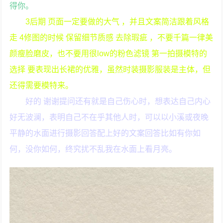
得你。
3后期 页面一定要做的大气 ，并且文案简洁跟着风格
走 4修图的时候 保留细节质感 去除瑕疵 ，不要千篇一律美
颜瘦脸磨皮，也不要用很low的粉色滤镜 第一拍摄模特的
选择 要表现出长裙的优雅，虽然时装摄影服装是主体，但
还得需要模特来。
好的 谢谢提问还有就是自己伤心时，想表达自己内心
好无波澜，表明自己不在乎其他人时，可以以小溪或夜晚
平静的水面进行摄影回答配上好的文案回答比如有你如
何，没你如何，终究扰不乱我在水面上看月亮。