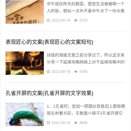
中午就吃昨天的剩菜，感觉生活艰难啊一个
人的饭，貌似一点也不香中午点了一份水煮
鱼，超级开胃呀我一个人也要吃麻麻香中午
2022-09-18
3379
就煮个汤和白米饭吧，没钱了省着点吃饭...
表现匠心的文案(表现匠心的文案短句)
扶摇的海报文案之前分享过了，所以这次来
分享一下延禧攻略网络上对于延禧攻略中的
服饰画风妆容都一致的满意，非常符合历史
2022-09-18
3306
描述而这部剧的海报宣传也有其特点，让...
孔雀开屏的文案(孔雀开屏的文字效果)
1、1孔雀时，犹如一把碧纱宫扇羽上那些眼
斑反射着光彩，无数面小镜子2孔雀开屏它
的羽毛吸引着每一个人，但我呢，但其他人
2022-09-18
3894
呢，我们难道就不应该像孔雀一样向人...